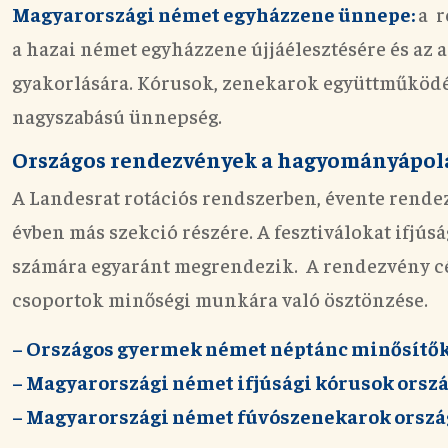
Magyarországi német egyházzene ünnepe:
a r
a hazai német egyházzene újjáélesztésére és az a
gyakorlására. Kórusok, zenekarok együttműköd
nagyszabású ünnepség.
Országos rendezvények a hagyományápolá
A Landesrat rotációs rendszerben,
évente rendez
évben más szekció részére. A fesztiválokat ifjúsá
számára egyaránt megrendezik. A rendezvény cé
csoportok minőségi munkára való ösztönzése.
– Országos gyermek német néptánc minősítők 
– Magyarországi német ifjúsági kórusok orszá
– Magyarországi német fúvószenekarok ország