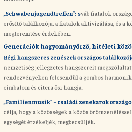
„Schwabenjugendtreffen”: s
váb fiatalok ország
erősítő találkozója, a fiatalok aktivizálása, és a
megteremtése érdekében.
Generációk hagyományőrző, hitéleti közös
Régi hangszeres zenészek országos találkozój
nemzetiség jellegzetes hangszereit
megszólaltat
rendezvényeken felcsendül a
gombos harmonika,
cimbalom és citera ősi hangja.
„Familienmusik“ – családi zenekarok országos
célja, hogy a közösségek a közös örömzenéléssel 
egységét érzékeljék, megbecsüljék.