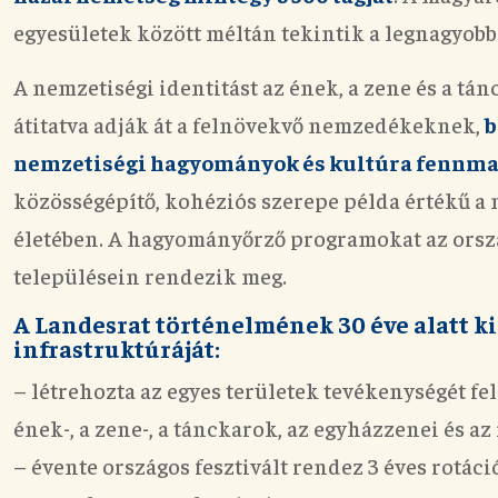
egyesületek között méltán tekintik a legnagyobb 
A nemzetiségi identitást az ének, a zene és a tá
átitatva adják át a felnövekvő nemzedékeknek,
b
nemzetiségi hagyományok és kultúra fennma
közösségépítő, kohéziós szerepe példa értékű a
életében. A hagyományőrző programokat az orsz
településein rendezik meg.
A Landesrat történelmének 30 éve alatt ki
infrastruktúráját:
– létrehozta az egyes területek tevékenységét fe
ének-, a zene-, a tánckarok, az egyházzenei és az 
– évente országos fesztivált rendez 3 éves rotáci