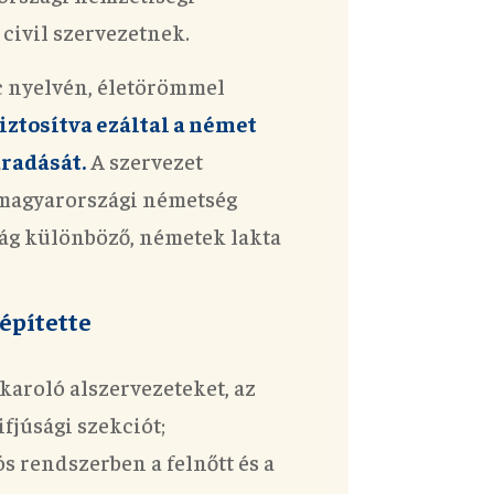
civil szerve
zet
nek.
nc nyelvén, életörömmel
iztosítva ezáltal a német
radását.
A szervezet
 magyarországi németség
ág különböző, németek lakta
építette
lkaroló alszervezeteket, az
ifjúsági szekciót;
ós rendszerben a felnőtt és a