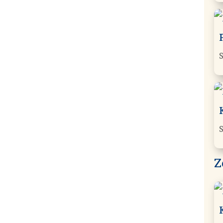
S
S
Z