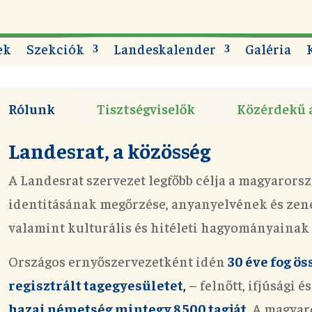
ek
Szekciók
Landeskalender
Galéria
Rólunk
Tisztségviselők
Közérdekű 
Landesrat, a közösség
A Landesrat szervezet legfőbb célja a magyarors
identitásának megőrzése, anyanyelvének és zen
valamint kulturális és hitéleti hagyományainak 
Országos ernyőszervezetként idén
30 éve fog ös
regisztrált tagegyesületet
,
– felnőtt, ifjúsági 
hazai németség mintegy 8 500 tagját
.
A magyaro