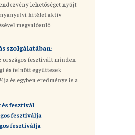
endezvény lehetőséget nyújt
nyanyelvi hitélet aktív
ésével megvalósuló
s szolgálatában:
 országos fesztivált minden
gi és felnőtt együttesek
lja és egyben eredménye is a
és fesztivál
gos fesztiválja
os fesztiválja