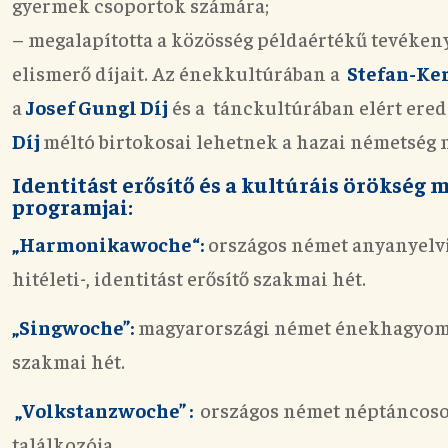
gyermek csoportok számára;
– megalapította a közösség
példaértékű tevéken
elismerő díjait. A
z énekkultúrában a
Stefan-Ker
a
Josef Gungl Díj
és a tánckultúrában elért er
Díj
méltó birtokosai lehetnek a hazai németség n
Identitást erősítő és a kultúráis örökség
programjai:
„Harmonikawoche“:
o
rszágos német anyanyelv
hitéleti-, identitást erősítő szakmai hét.
„Singwoche”:
m
agyarországi német énekhagyomán
szakmai hét.
„Volkstanzwoche” :
o
rszágos német néptáncosok
találkozója.