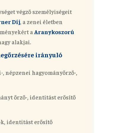
ységet végző
személyiségeit
ner Díj
, a
zenei életben
edményekért a
Aranykoszorú
agy alakjai.
 megőrzésére irányuló
i-, népzenei hagyományőrző-,
yt őrző-, identitást erősítő
, identitást erősítő