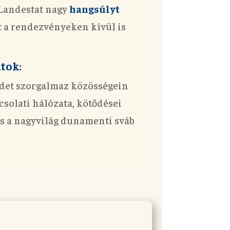
 Landestat nagy
hangsúlyt
 a rendezvényeken kívül is
tok:
édet szorgalmaz közösségein
csolati hálózata, kötődései
is a nagyvilág dunamenti sváb