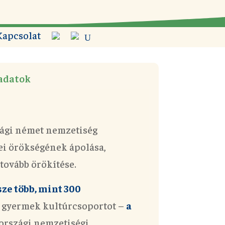
Kapcsolat
adatok
zági német nemzetiség
ei örökségének ápolása,
tovább örökítése.
sze több, mint 300
és gyermek kultúrcsoportot –
a
rszági nemzetiségi