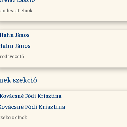
Landesrat elnök
Hahn János
Irodavezető
nek szekció
Kovácsné Fódi Krisztina
Szekció elnök