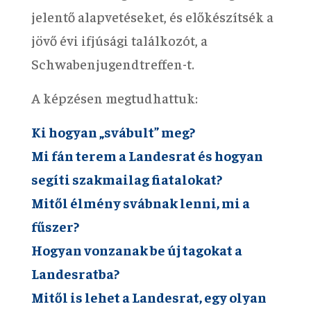
jelentő alapvetéseket, és előkészítsék a
jövő évi ifjúsági találkozót, a
Schwabenjugendtreffen-t.
A képzésen megtudhattuk:
Ki hogyan „svábult” meg?
Mi fán terem a Landesrat és hogyan
segíti szakmailag fiatalokat?
Mitől élmény svábnak lenni, mi a
fűszer?
Hogyan vonzanak be új tagokat a
Landesratba?
Mitől is lehet a Landesrat, egy olyan