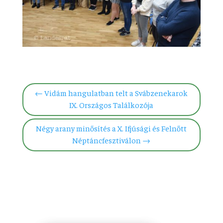
←
Vidám hangulatban telt a Svábzenekarok
IX. Országos Találkozója
Négy arany minősítés a X. Ifjúsági és Felnőtt
Néptáncfesztiválon
→