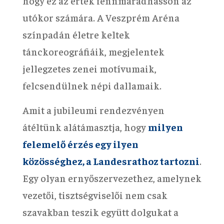
hogy ez az érték fennmaradhasson az
utókor számára. A Veszprém Aréna
színpadán életre keltek
tánckoreográfiáik, megjelentek
jellegzetes zenei motívumaik,
felcsendülnek népi dallamaik.
Amit a jubileumi rendezvényen
átéltünk alátámasztja, hogy
milyen
felemelő érzés egy ilyen
közösséghez, a Landesrathoz tartozni
.
Egy olyan ernyőszervezethez, amelynek
vezetői, tisztségviselői nem csak
szavakban teszik együtt dolgukat a