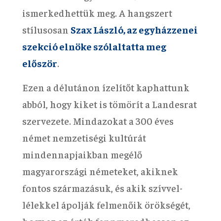
ismerkedhettük meg. A hangszert
stílusosan
Szax László, az egyházzenei
szekció elnöke szólaltatta meg
először
.
Ezen a délutánon ízelítőt kaphattunk
abból, hogy kiket is tömörít a Landesrat
szervezete. Mindazokat a 300 éves
német nemzetiségi kultúrát
mindennapjaikban megélő
magyarországi németeket, akiknek
fontos származásuk, és akik szívvel-
lélekkel ápolják felmenőik örökségét,