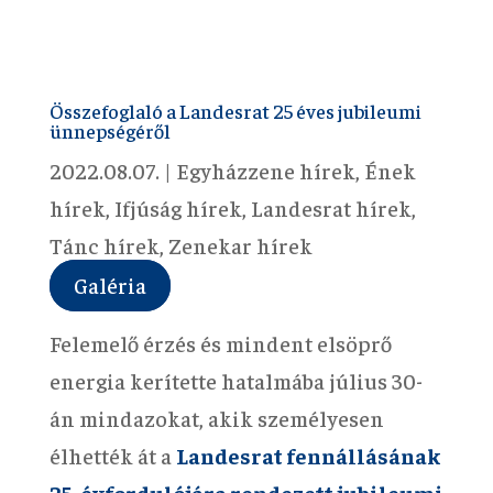
Összefoglaló a Landesrat 25 éves jubileumi
ünnepségéről
2022.08.07.
|
Egyházzene hírek
,
Ének
hírek
,
Ifjúság hírek
,
Landesrat hírek
,
Tánc hírek
,
Zenekar hírek
Galéria
Felemelő érzés és mindent elsöprő
energia kerítette hatalmába július 30-
án mindazokat, akik személyesen
élhették át a
Landesrat fennállásának
25. évfordulójára rendezett jubileumi