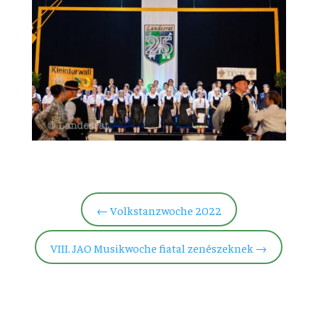
←
Volkstanzwoche 2022
VIII. JAO Musikwoche fiatal zenészeknek
→