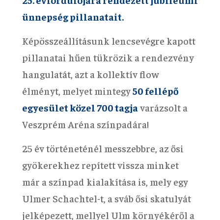
ünnepség pillanatait.
Képösszeállításunk lencsevégre kapott
pillanatai hűen tükrözik a rendezvény
hangulatát, azt a kollektív flow
élményt, melyet mintegy
50 fellépő
egyesület közel 700 tagja
varázsolt a
Veszprém Aréna színpadára!
25 év történeténél messzebbre, az ősi
gyökerekhez repített vissza minket
már a színpad kialakítása is, mely egy
Ulmer Schachtel-t, a sváb ősi skatulyát
jelképezett, mellyel Ulm környékéről a