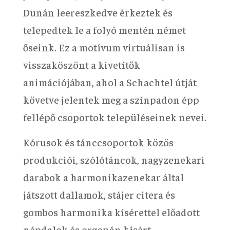
Dunán leereszkedve érkeztek és
telepedtek le a folyó mentén német
őseink. Ez a motívum virtuálisan is
visszaköszönt a kivetítők
animációjában, ahol a Schachtel útját
követve jelentek meg a színpadon épp
fellépő csoportok településeinek nevei.
Kórusok és tánccsoportok közös
produkciói, szólótáncok, nagyzenekari
darabok a harmonikazenekar által
játszott dallamok, stájer citera és
gombos harmonika kísérettel előadott
népdalok és orgonán kísért