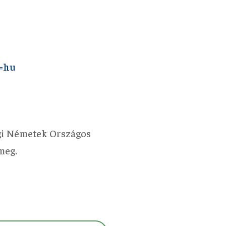
l=hu
gi Németek Országos
meg.