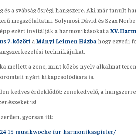
és a svábság ősrégi hangszere. Aki már tanult ha
erű megszólaltatni. Solymosi Dávid és Szax Norber
 épp ezért invitálják a harmonikásokat a
XV. Har
us 7. között
a
Mányi Leimen Házba
hogy egyedi f
angszerkezelési technikájukat.
a mellett a zene, mint közös nyelv alkalmat terem
 örömteli nyári kikapcsolódásra is.
den kedves érdeklődőt: zenekedvelő, a hangszerr
 zenészeket is!
zerűen, gyorsan itt:
2024-15-musikwoche-fur-harmonikaspieler/