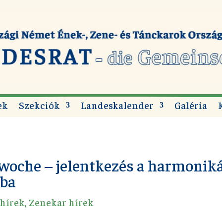
ek
Szekciók
Landeskalender
Galéria
oche – jelentkezés a harmonik
ába
 hírek
,
Zenekar hírek