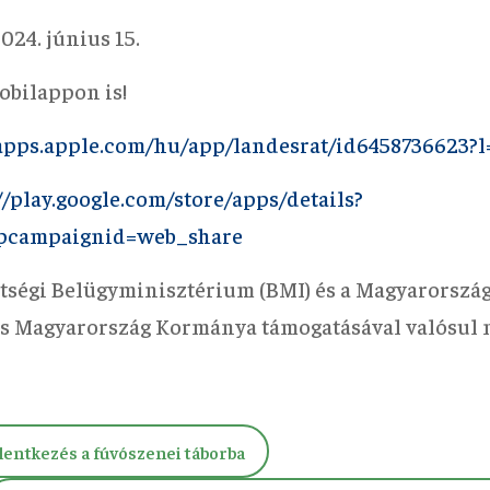
024. június 15.
obilappon is!
/apps.apple.com/hu/app/landesrat/id6458736623?
//play.google.com/store/apps/details?
&pcampaignid=web_share
tségi Belügyminisztérium (BMI) és a Magyarorszá
s Magyarország Kormánya támogatásával valósul 
elentkezés a fúvószenei táborba