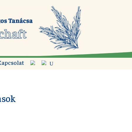
Kapcsolat
ások