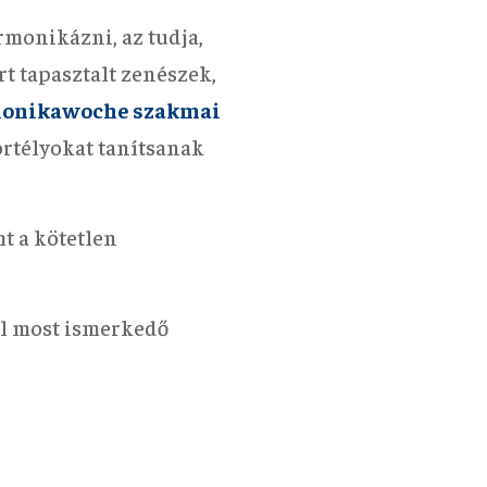
rmonikázni, az tudja,
t tapasztalt zenészek,
monikawoche szakmai
ortélyokat tanítsanak
t a kötetlen
el most ismerkedő