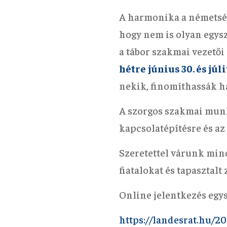
A harmonika a németség 
hogy nem is olyan egysz
a tábor szakmai vezetői
hétre
június 30. és júli
nekik, finomíthassák h
A szorgos szakmai munk
kapcsolatépítésre és az
Szeretettel várunk min
fiatalokat és tapasztalt
Online jelentkezés egys
https://landesrat.hu/