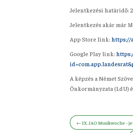
Jelentkezési határidő: 2
Jelentkezés akár már M
App Store link:
https:/
Google Play link:
https:
id=com.app.landesrat
A képzés a Német Szöve
Önkormányzata (LdU) é
←
IX. JAO Musikwoche - j