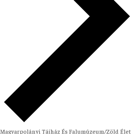
Magyarpolányi Tájház És Falumúzeum/Zöld Élet