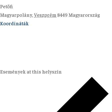
Petőfi
Magyarpolány
,
Veszprém
8449
Magyarország
Koordináták
Események at this helyszín