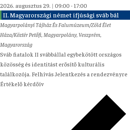
2026. augusztus 29. | 09:00
-
17:00
II. Magyarországi német ifjúsági sváb bál
Magyarpolányi Tájház És Falumúzeum/Zöld Élet
Háza/Köztér
Petőfi, Magyarpolány, Veszprém,
Magyarország
Sváb fiatalok II svábbállal egybekötött országos
közösség és identitást erősítő kulturális
találkozója. Felhívás Jelentkezés a rendezvényre
Értékelő kérdőív