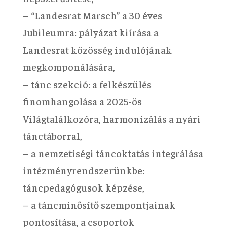
– “Landesrat Marsch” a 30 éves
Jubileumra: pályázat kiírása a
Landesrat közösség indulójának
megkomponálására,
– tánc szekció: a felkészülés
finomhangolása a 2025-ös
Világtalálkozóra, harmonizálás a nyári
tánctáborral,
– a nemzetiségi táncoktatás integrálása
intézményrendszerünkbe:
táncpedagógusok képzése,
– a táncminősítő szempontjainak
pontosítása, a csoportok