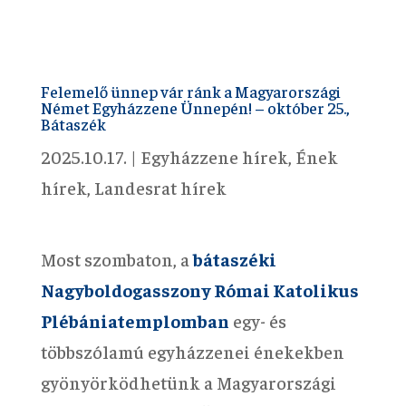
Felemelő ünnep vár ránk a Magyarországi
Német Egyházzene Ünnepén! – október 25.,
Bátaszék
2025.10.17.
|
Egyházzene hírek
,
Ének
hírek
,
Landesrat hírek
Most szombaton, a
bátaszéki
Nagyboldogasszony Római Katolikus
Plébániatemplomban
egy- és
többszólamú egyházzenei énekekben
gyönyörködhetünk a Magyarországi