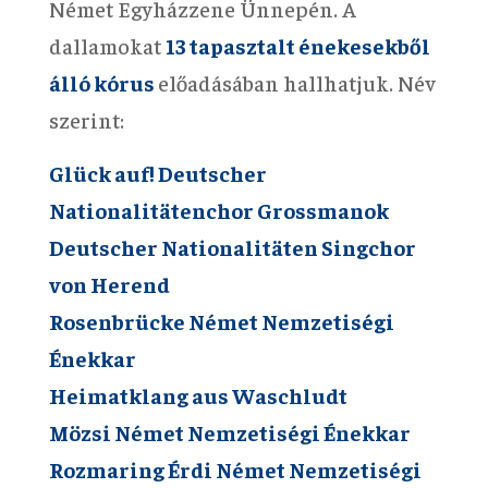
Német Egyházzene Ünnepén. A
dallamokat
13 tapasztalt énekesekből
álló kórus
előadásában hallhatjuk. Név
szerint:
Glück auf! Deutscher
Nationalitätenchor Grossmanok
Deutscher Nationalitäten Singchor
von Herend
Rosenbrücke Német Nemzetiségi
Énekkar
Heimatklang aus Waschludt
Mözsi Német Nemzetiségi Énekkar
Rozmaring Érdi Német Nemzetiségi