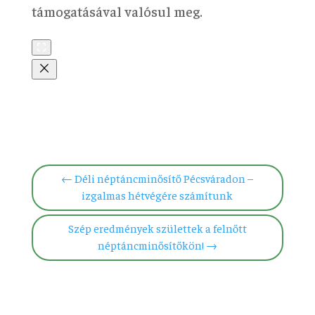
támogatásával valósul meg.
←
Déli néptáncminősítő Pécsváradon –
izgalmas hétvégére számítunk
Szép eredmények születtek a felnőtt
néptáncminősítőkön!
→