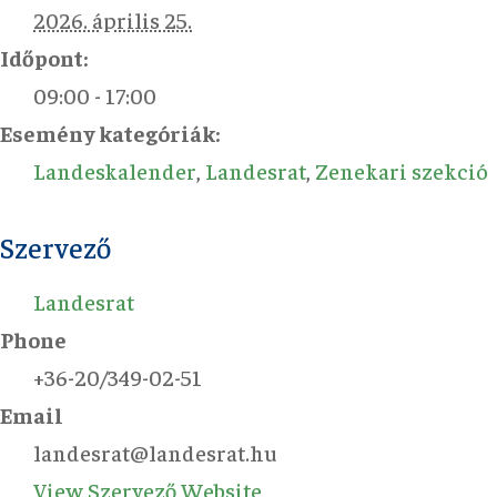
2026. április 25.
Időpont:
09:00 - 17:00
Esemény kategóriák:
Landeskalender
,
Landesrat
,
Zenekari szekció
Szervező
Landesrat
Phone
+36-20/349-02-51
Email
landesrat@landesrat.hu
View Szervező Website