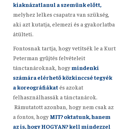
kiaknázatlanul a szemünk előtt,
melyhez lelkes csapatra van szükség,
aki azt kutatja, elemezi és a gyakorlatba
átülteti.
Fontosnak tartja, hogy vetítsék le a Kurt
Peterman gyűjtés felvételeit
tánctanároknak, hogy
mindenki
számára elérhető közkinccsé tegyék
a koreográfiákat
és azokat
felhasználhassák a tánctanárok.
Rámutatott azonban, hogy nem csak az
a fontos, hogy
MIT? oktatunk, hanem
az is, hogy HOGYAN? kell mindezzel