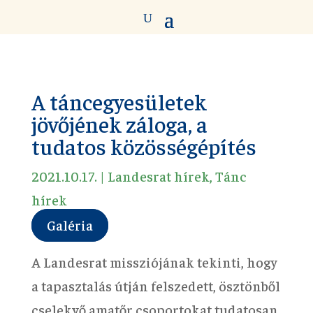
A táncegyesületek
jövőjének záloga, a
tudatos közösségépítés
2021.10.17.
|
Landesrat hírek
,
Tánc
hírek
Galéria
A Landesrat missziójának tekinti, hogy
a tapasztalás útján felszedett, ösztönből
cselekvő amatőr csoportokat tudatosan