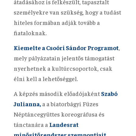
átadásához is felkészült, tapasztalt
személyekre van szükség, hogy a tudást
hiteles formában adják tovább a
fiataloknak.
Kiemelte a Csoóri Sándor Programot
,
mely pályázatain jelentős támogatást
nyerhetnek a kultúrcsoportok, csak
élni kell a lehetőséggel.
A képzés második előadójaként
Szabó
Julianna,
a a biatorbágyi Füzes
Néptáncegyüttes koreográfusa és
tánctanára a
Landesrat
minősítőrendszer szempontjait