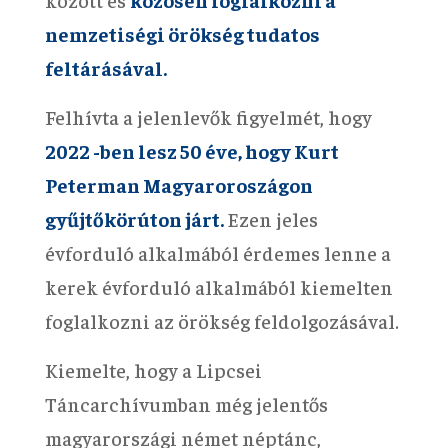
nemzetiségi örökség tudatos
feltárásával.
Felhívta a jelenlevők figyelmét, hogy
2022 -ben lesz 50 éve, hogy Kurt
Peterman Magyaroroszágon
gyűjtőkörúton járt.
Ezen jeles
évforduló alkalmából érdemes lenne a
kerek évforduló alkalmából kiemelten
foglalkozni az örökség feldolgozásával.
Kiemelte, hogy a Lipcsei
Táncarchívumban még jelentős
magyarországi német néptánc,