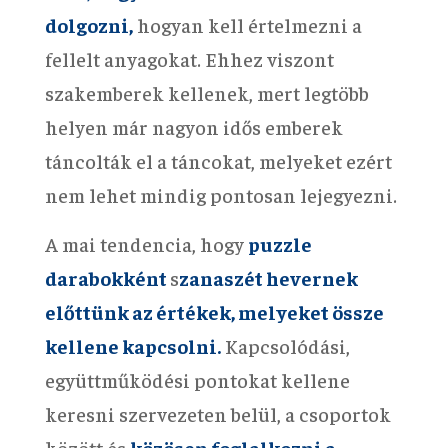
dolgozni,
hogyan kell értelmezni a
fellelt anyagokat. Ehhez viszont
szakemberek kellenek, mert legtöbb
helyen már nagyon idős emberek
táncolták el a táncokat, melyeket ezért
nem lehet mindig pontosan lejegyezni.
A mai tendencia, hogy
puzzle
darabokként
s
zanaszét hevernek
előttünk az értékek, melyeket össze
kellene kapcsolni.
Kapcsolódási,
együttműködési pontokat kellene
keresni szervezeten belül, a csoportok
között és
közösen foglalkozni a