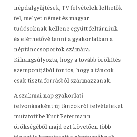
népdalgyűjtések, TV felvételek lelhetők
fel, melyet német és magyar
tudósoknak kellene együtt feltárniuk
és elérhetővé tenni a gyakorlatban a
néptánccsoportok számára.
Kihangsúlyozta, hogy a tovább örökítés
szempontjából fontos, hogy a táncok
csak tiszta forrásból származzanak.
A szakmai nap gyakorlati
felvonásaként új táncokról felvételeket
mutatott be Kurt Petermann
örökségéből majd ezt követően több
táncot is bemutatott a résztvevőknek,