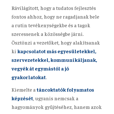
Rávilágított, hogy a tudatos fejlesztés
fontos ahhoz, hogy ne ragadjanak bele
a rutin tevékenységekbe és a tagok
szeressenek a közösségbe járni.
Ösztönzi a vezetőket, hogy alakítsanak
ki
kapcsolatot más egyesületekkel,
szervezetekkel, kommunikáljanak,
vegyék át egymástól a jó
gyakorlatokat
.
Kiemelte a
táncoktatók folyamatos
képzését
, ugyanis nemcsak a
hagyományok gyűjtéséhez, hanem azok