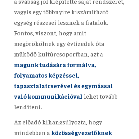
a svábság jól kiépítette saját rendszerét,
vagyis egy többnyire kiszámítható
egység részesei lesznek a fiatalok.
Fontos, viszont, hogy amit
megörökölnek egy évtizedek óta
működő kultúrcsoportban, azt a
magunk tudására formálva,
folyamatos képzéssel,
tapasztalatcserével és egymással
való kommunikációval
lehet tovább
lendíteni.
Az előadó kihangsúlyozta, hogy
mindebben a
közösségvezetőknek