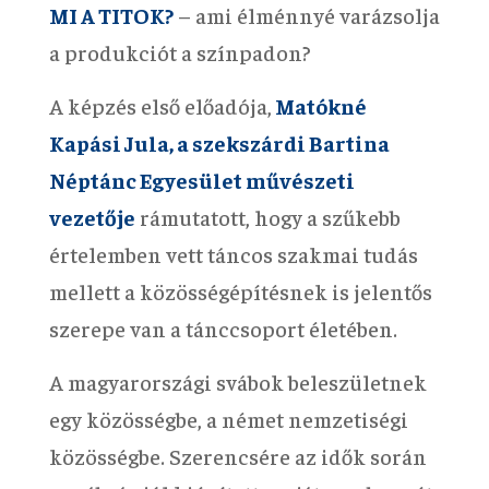
MI A TITOK?
– ami élménnyé varázsolja
a produkciót a színpadon?
A képzés első előadója,
Matókné
Kapási Jula, a szekszárdi Bartina
Néptánc Egyesület művészeti
vezetője
rámutatott, hogy a szűkebb
értelemben vett táncos szakmai tudás
mellett a közösségépítésnek is jelentős
szerepe van a tánccsoport életében.
A magyarországi svábok beleszületnek
egy közösségbe, a német nemzetiségi
közösségbe. Szerencsére az idők során