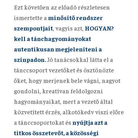
Ezt követően az előadó részletesen
ismertette a
minősítő rendszer
szempontjait
, vagyis azt,
HOGYAN?
kell a tánchagyományokat
autentikusan megjeleníteni a
színpadon.
Jó tanácsokkal látta el a
tánccsoport vezetőket és ösztönözte
őket, hogy merjenek bele vágni, nagyot
gondolni, kreatívan feldolgozni
hagyományaikat, mert a vezető által
közvetített érzés, alkotókedv viszi előre
a tánccsoportokat és
nyújtja azt a
titkos összetevőt, a közösségi