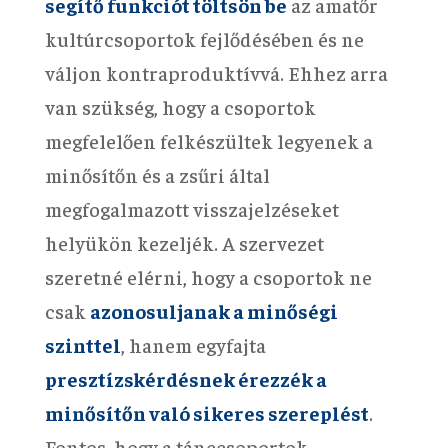
segítő funkciót töltsön be
az amatőr
kultúrcsoportok fejlődésében és ne
váljon kontraproduktívvá. Ehhez arra
van szükség, hogy a csoportok
megfelelően felkészültek legyenek a
minősítőn és a zsűri által
megfogalmazott visszajelzéseket
helyükön kezeljék. A szervezet
szeretné elérni, hogy a csoportok ne
csak
azonosuljanak a minőségi
szinttel
, hanem egyfajta
presztízskérdésnek érezzék a
minősítőn való sikeres szereplést
.
Fontos, hogy a tánccsoportok