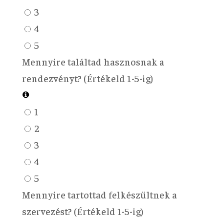
3
4
5
Mennyire találtad hasznosnak a
rendezvényt? (Értékeld 1-5-ig)
1
2
3
4
5
Mennyire tartottad felkészültnek a
szervezést? (Értékeld 1-5-ig)