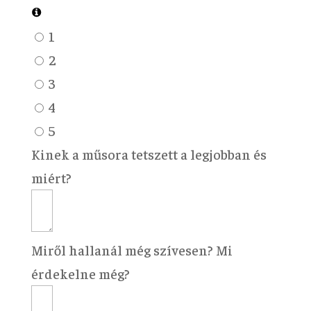
1
2
3
4
5
Kinek a műsora tetszett a legjobban és
miért?
Miről hallanál még szívesen? Mi
érdekelne még?