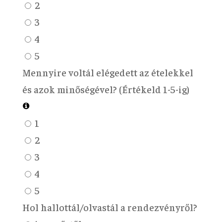
2
3
4
5
Mennyire voltál elégedett az ételekkel
és azok minőségével? (Értékeld 1-5-ig)
1
2
3
4
5
Hol hallottál/olvastál a rendezvényről?