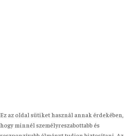
Ez az oldal sütiket használ annak érdekében,
hogy minnél személyreszabottabb és
reszponzívabb élményt tudjon biztosítani. Az