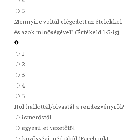
5
Mennyire voltál elégedett az ételekkel
és azok minőségével? (Értékeld 1-5-ig)
1
2
3
4
5
Hol hallottál/olvastál a rendezvényről?
ismerőstől
egyesület vezetőtől
közösségi médiából (Facebook)