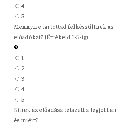
4
5
Mennyire tartottad felkészültnek az
előadókat? (Értékeld 1-5-ig)
1
2
3
4
5
Kinek az előadása tetszett a legjobban
és miért?