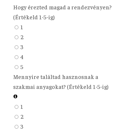
Hogy érezted magad a rendezvényen?
(Értékeld 1-5-ig)
1
2
3
4
5
Mennyire találtad hasznosnak a
szakmai anyagokat? (Értékeld 1-5-ig)
1
2
3