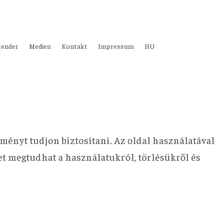
lender
Medien
Kontakt
Impressum
HU
ményt tudjon biztosítani. Az oldal használatával
bet megtudhat a használatukról, törlésükről és