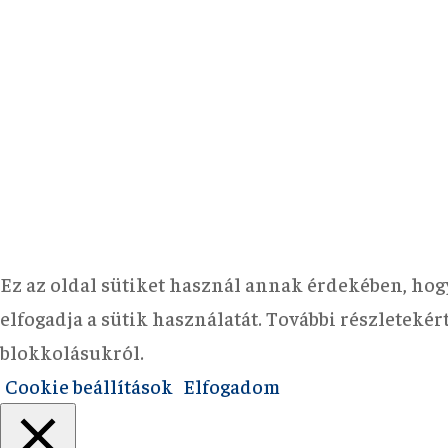
Ez az oldal sütiket használ annak érdekében, hog
elfogadja a sütik használatát. További részleteké
blokkolásukról.
Cookie beállítások
Elfogadom