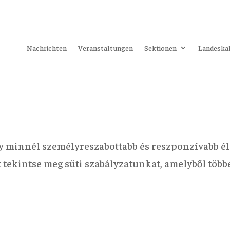
Nachrichten
Veranstaltungen
Sektionen
Landeska
y minnél személyreszabottabb és reszponzívabb él
rt tekintse meg süti szabályzatunkat, amelyből töb