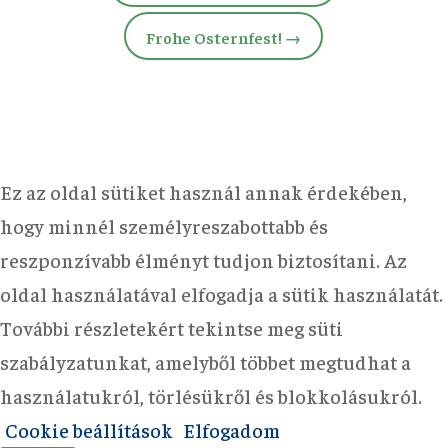
Frohe Osternfest!
→
Ez az oldal sütiket használ annak érdekében,
hogy minnél személyreszabottabb és
reszponzívabb élményt tudjon biztosítani. Az
oldal használatával elfogadja a sütik használatát.
További részletekért tekintse meg süti
szabályzatunkat, amelyből többet megtudhat a
használatukról, törlésükről és blokkolásukról.
Cookie beállítások
Elfogadom