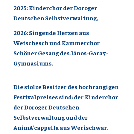
2025:
Kinderchor der Doroger
Deutsche
n
Selbstverwaltung,
2026:
Singende Herzen aus
Wetschesch
und Kammerchor
Sch
ö
ner Gesang
des János-Garay-
Gymnasiums.
Die stolze Besitzer des hochrangigen
Festivalpreises sind: der Kinderchor
der Doroger Deutschen
Selbstverwaltung und der
AnimA’cappella aus Werischwar.