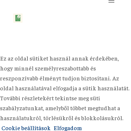
Ez az oldal sütiket használ annak érdekében,
hogy minnél személyreszabottabb és
reszponzívabb élményt tudjon biztosítani. Az
oldal használatával elfogadja a sütik használatát.
További részletekért tekintse meg süti
szabályzatunkat, amelyből többet megtudhat a
használatukról, törlésükről és blokkolásukról.
Cookie beállítások
Elfogadom