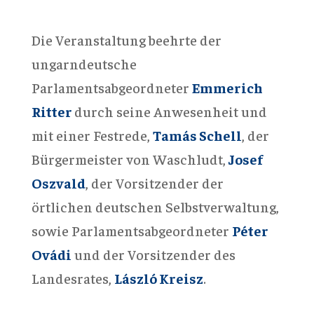
Die Veranstaltung beehrte der
ungarndeutsche
Parlamentsabgeordneter
Emmerich
Ritter
durch seine Anwesenheit und
mit einer Festrede,
T
amás Schell
, der
Bürgermeister von Waschludt,
Josef
Oszvald
, der Vorsitzender der
örtlichen deutschen Selbstverwaltung,
sowie Parlamentsabgeordneter
Péter
Ovádi
und der Vorsitzender des
Landesrates,
László Kreisz
.