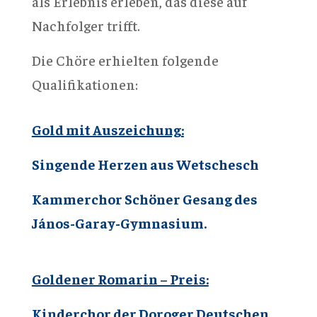
als Erlebnis erleben, das diese auf
Nachfolger trifft.
Die Chöre erhielten folgende
Qualifikationen:
Gold mit Auszeichung:
Singende Herzen aus Wetschesch
Kammerchor
Sch
ö
ner Gesang
des
János-Garay-Gymnasium.
Goldener Romarin – Preis:
Kinderchor der Doroger Deutsche
n